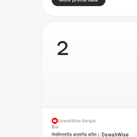
2
DawahWise Bangla
Bio
বিস্‌মিল্লাহির রাহ্‌মানির রাহিম। DawahWise