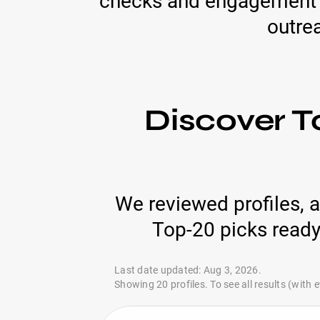
checks and engagement me
outrea
Discover T
We reviewed profiles, 
Top-20 picks ready
Last date updated: Aug 3, 2026.
Showing 20 profiles. To see all results (with