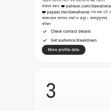
প্রচেষ্টা চালিয়ে যেতে এবং চ্যানেলের খরচ মেটাতে
সাহায্য করুন: ❤️ patreon.com/dawahwis
❤️ paypal.me/dawahwise শেষ কথা এই যে
আমাদেরকে আপনার দোয়া'তে রাখুন। জাযাকুমুল্লাহু
খাইরান
Check contact details
Get audience breakdown
More profile data
3