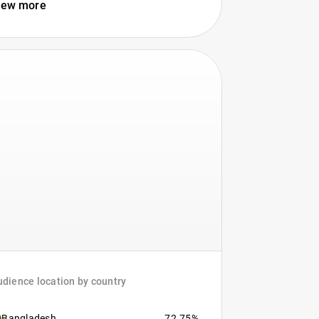
iew more
dience location by country
Bangladesh
72.75%