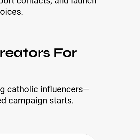
port contacts, and launch
hoices.
reators For
g catholic influencers—
ed campaign starts.