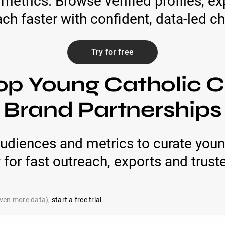
trics. Browse verified profiles, ex
ch faster with confident, data-led c
Try for free
op Young Catholic C
Brand Partnerships
audiences and metrics to curate youn
 for fast outreach, exports and trust
 even more data),
start a free trial
.