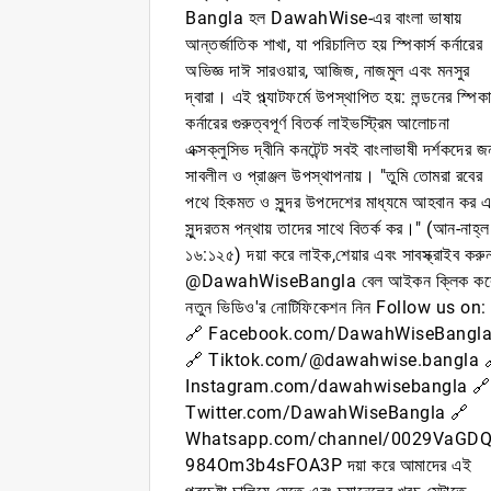
Bangla হল DawahWise-এর বাংলা ভাষায়
আন্তর্জাতিক শাখা, যা পরিচালিত হয় স্পিকার্স কর্নারের
অভিজ্ঞ দাঈ সারওয়ার, আজিজ, নাজমুল এবং মনসুর
দ্বারা। এই প্ল্যাটফর্মে উপস্থাপিত হয়: লন্ডনের স্পিকার
কর্নারের গুরুত্বপূর্ণ বিতর্ক লাইভস্ট্রিম আলোচনা
এক্সক্লুসিভ দ্বীনি কনটেন্ট সবই বাংলাভাষী দর্শকদের জ
সাবলীল ও প্রাঞ্জল উপস্থাপনায়। "তুমি তোমরা রবের
পথে হিকমত ও সুন্দর উপদেশের মাধ্যমে আহবান কর এ
সুন্দরতম পন্থায় তাদের সাথে বিতর্ক কর।" (আন-নাহ্‌ল
১৬:১২৫) দয়া করে লাইক,শেয়ার এবং সাবস্ক্রাইব করু
@DawahWiseBangla বেল আইকন ক্লিক কর
নতুন ভিডিও'র নোটিফিকেশন নিন Follow us on:
🔗 Facebook.com/DawahWiseBangl
🔗 Tiktok.com/@dawahwise.bangla 
Instagram.com/dawahwisebangla 🔗
Twitter.com/DawahWiseBangla 🔗
Whatsapp.com/channel/0029VaGD
984Om3b4sFOA3P দয়া করে আমাদের এই