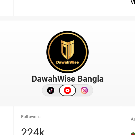
V
DawahWise Bangla
Followers
Au
224k