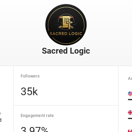
Sacred Logic
Followers
Au
35k
s
Engagement rate
d
3.97%