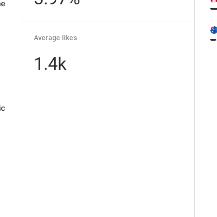
he
l
Average likes
1.4k
ic
⁣
p
l