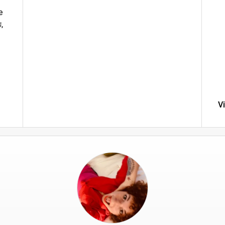
e
,
V