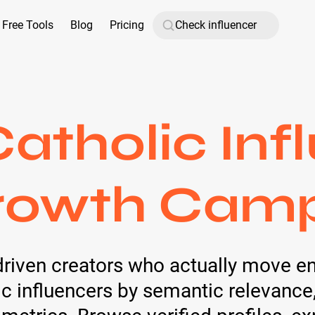
Free Tools
Blog
Pricing
atholic Inf
rowth Cam
h-driven creators who actually move
lic influencers by semantic relevance