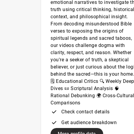
emotional narratives to investigate t
truth using critical thinking, historica
context, and philosophical insight.
From decoding misunderstood Bible
verses to exposing the origins of
spiritual legends and sacred taboos,
our videos challenge dogma with
clarity, respect, and reason. Whether
you're a seeker of truth, a skeptical
believer, or just curious about the log
behind the sacred—this is your home. 
🗒 Educational Critics 🔍 Weekly Dee
Dives 📜 Scriptural Analysis 🧠
Rational Debunking 🌍 Cross-Cultura
Comparisons
Check contact details
Get audience breakdown
More profile data