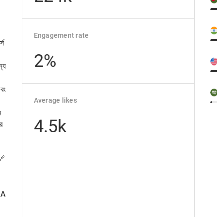
Engagement rate
্স
2%
ন্য
বং
Average likes
ন
4.5k
ে
a
🔗
QA