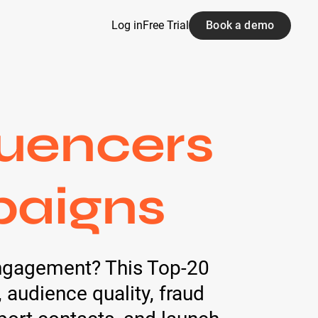
Log in
Free Trial
Book a demo
luencers
paigns
 engagement? This Top-20
, audience quality, fraud